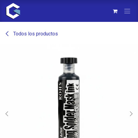
Ir al contenido
Todos los productos