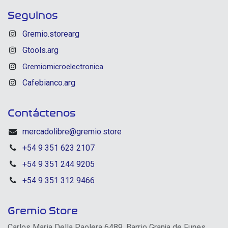
Seguinos
Gremio.storearg
Gtools.arg
Gremiomicroelectronica
Cafebianco.arg
Contáctenos
mercadolibre@gremio.store
+54 9 351 623 2107
+54 9 351 244 9205
+54 9 351 312 9466
Gremio Store
Carlos Maria Della Paolera 6489, Barrio Granja de Funes,