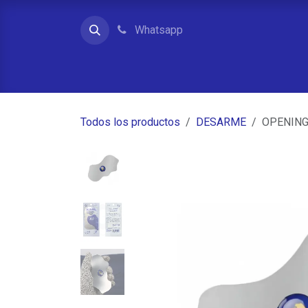
Ir al contenido
Whatsapp
Inicio
Contacto
Quienes somos
Tienda
Todos los productos
DESARME
OPENING