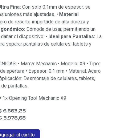
ltra Fina:
Con solo 0.1mm de espesor, se
as uniones más ajustadas. •
Material
ro de resorte importado de alta dureza y
rgonómico:
Cómoda de usar, permitiendo un
 dañar el dispositivo. •
Ideal para Pantallas:
La
ra separar pantallas de celulares, tablets y
CAS: • Marca: Mechanic • Modelo: X9 • Tipo:
de apertura • Espesor: 0.1 mm • Material: Acero
Aplicación: Desmontaje de celulares, tablets,
de pantallas.
 1x Opening Tool Mechanic X9
$
6.663,25
$
3.978,68
gregar al carrito