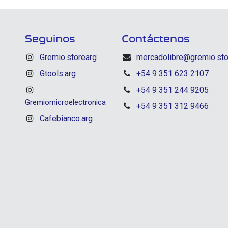
Seguinos
Contáctenos
Gremio.storearg
mercadolibre@gremio.sto
Gtools.arg
+54 9 351 623 2107
+54 9 351 244 9205
Gremiomicroelectronica
+54 9 351 312 9466
Cafebianco.arg