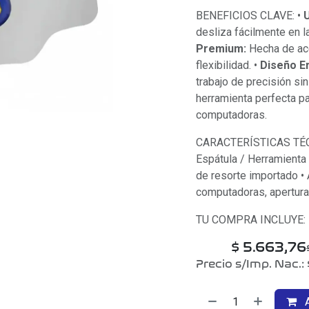
BENEFICIOS CLAVE: •
U
desliza fácilmente en l
Premium:
Hecha de ace
flexibilidad. •
Diseño E
trabajo de precisión sin
herramienta perfecta pa
computadoras.
CARACTERÍSTICAS TÉCNI
Espátula / Herramienta 
de resorte importado • 
computadoras, apertura 
TU COMPRA INCLUYE: •
$
5.663,76
Precio s/Imp. Nac.:
A