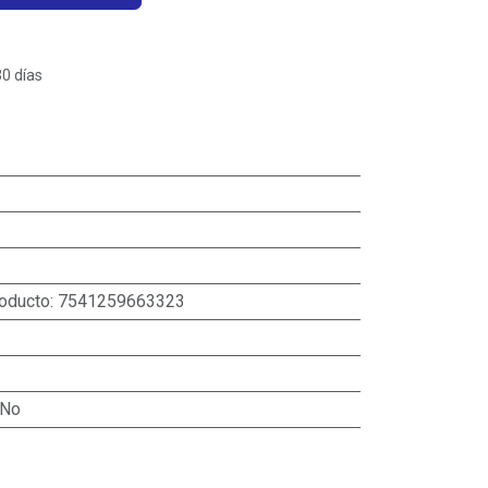
30 días
roducto
:
7541259663323
No