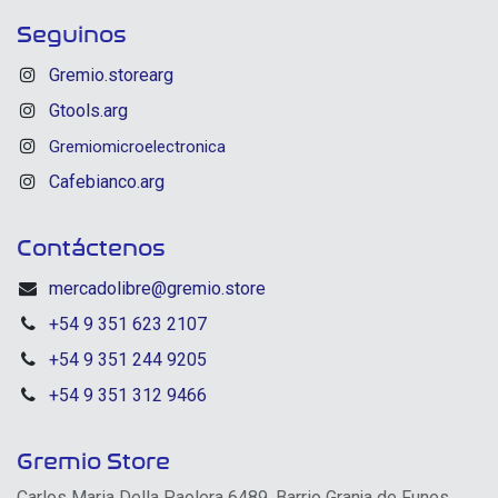
Seguinos
Gremio.storearg
Gtools.arg
Gremiomicroelectronica
Cafebianco.arg
Contáctenos
mercadolibre@gremio.store
+54 9 351 623 2107
+54 9 351 244 9205
+54 9 351 312 9466
Gremio Store
Carlos Maria Della Paolera 6489, Barrio Granja de Funes,