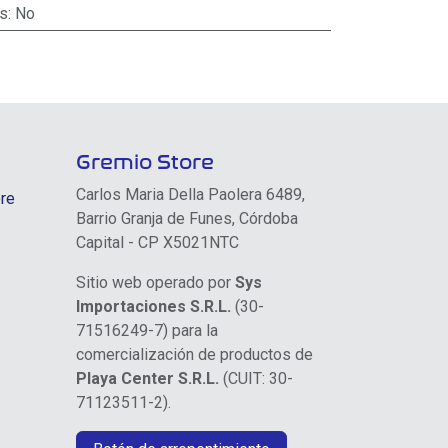
as
:
No
Gremio Store
Carlos Maria Della Paolera 6489,
re
Barrio Granja de Funes, Córdoba
Capital - CP X5021NTC
Sitio web operado por
Sys
Importaciones S.R.L.
(30-
71516249-7) para la
comercialización de productos de
Playa Center S.R.L.
(CUIT: 30-
71123511-2).