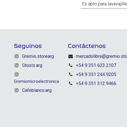
Es apto para lavavajill
Seguinos
Contáctenos
Gremio.storearg
mercadolibre@gremio.sto
Gtools.arg
+54 9 351 623 2107
+54 9 351 244 9205
Gremiomicroelectronica
+54 9 351 312 9466
Cafebianco.arg