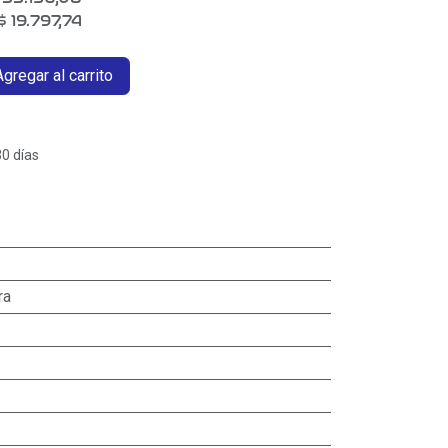
$
19.797,74
gregar al carrito
30 días
ra