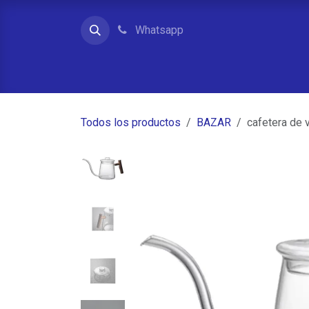
Ir al contenido
Whatsapp
Inicio
Contacto
Quienes somos
Tienda
Todos los productos
BAZAR
cafetera de v