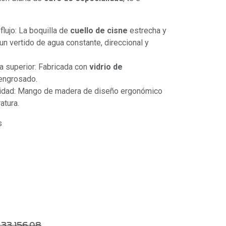
flujo: La boquilla de
cuello de cisne
estrecha y
un vertido de agua constante, direccional y
a superior: Fabricada con
vidrio de
engrosado.
idad: Mango de madera de diseño ergonómico
atura.
s
$
33.156,08