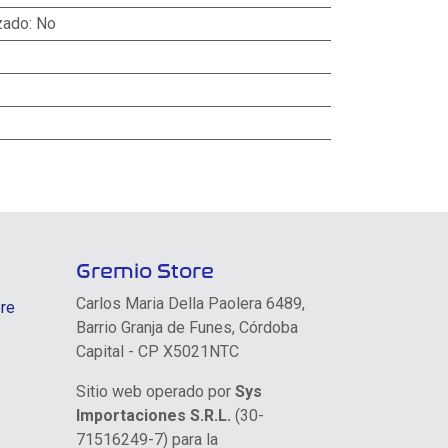
zado
:
No
Gremio Store
Carlos Maria Della Paolera 6489,
re
Barrio Granja de Funes, Córdoba
Capital - CP X5021NTC
Sitio web operado por
Sys
Importaciones S.R.L.
(30-
71516249-7) para la