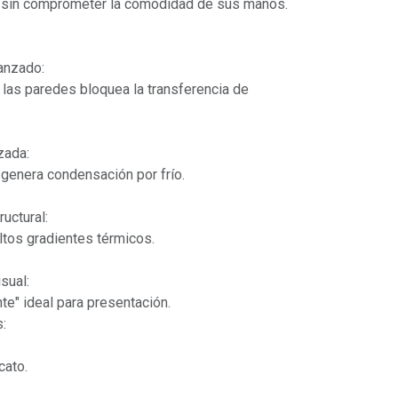
é sin comprometer la comodidad de sus manos.
anzado:
 las paredes bloquea la transferencia de
zada:
i genera condensación por frío.
uctural:
altos gradientes térmicos.
sual:
nte" ideal para presentación.
s:
cato.