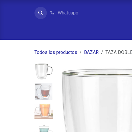
Ir al contenido
Whatsapp
Inicio
Contacto
Quienes somos
Tienda
Todos los productos
BAZAR
TAZA DOBLE