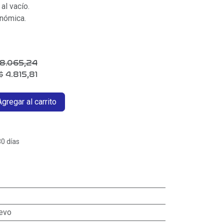
al vacío.
onómica.
8.065,24
$
4.815,81
gregar al carrito
30 días
evo