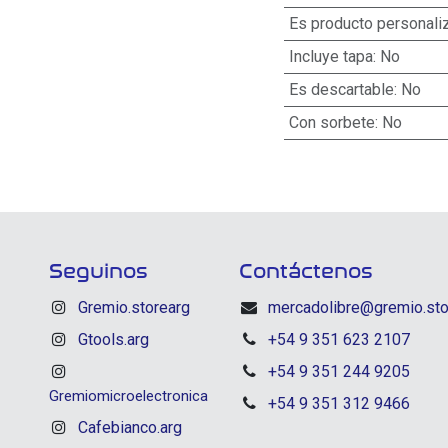
Es producto personali
Incluye tapa
:
No
Es descartable
:
No
Con sorbete
:
No
Seguinos
Contáctenos
Gremio.storearg
mercadolibre@gremio.sto
Gtools.arg
+54 9 351 623 2107
+54 9 351 244 9205
Gremiomicroelectronica
+54 9 351 312 9466
Cafebianco.arg