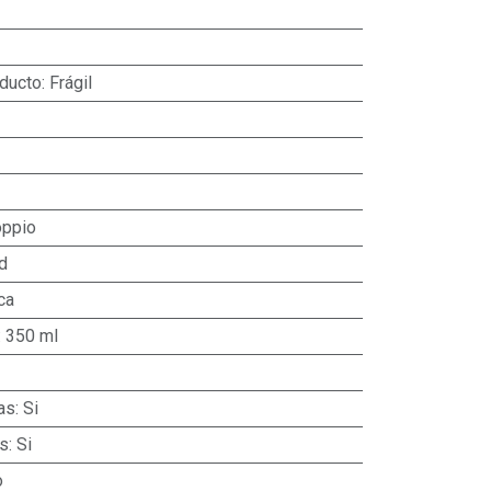
oducto
:
Frágil
ppio
d
ca
:
350 ml
as
:
Si
as
:
Si
o