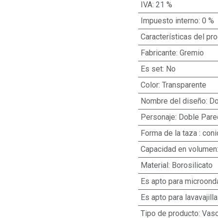
IVA
:
21 %
Impuesto interno
:
0 %
Características del pr
Fabricante
:
Gremio
Es set
:
No
Color
:
Transparente
Nombre del diseño
:
Do
Personaje
:
Doble Pare
Forma de la taza
:
coni
Capacidad en volumen
Material
:
Borosilicato
Es apto para microond
Es apto para lavavajill
Tipo de producto
:
Vas