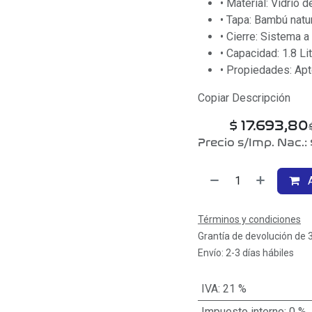
• Material: Vidrio d
• Tapa: Bambú natur
• Cierre: Sistema a
• Capacidad: 1.8 Li
• Propiedades: Apt
Copiar Descripción
$
17.693,80
Precio s/Imp. Nac.:
A
Términos y condiciones
Grantía de devolución de 
Envío: 2-3 días hábiles
IVA
:
21 %
Impuesto interno
:
0 %