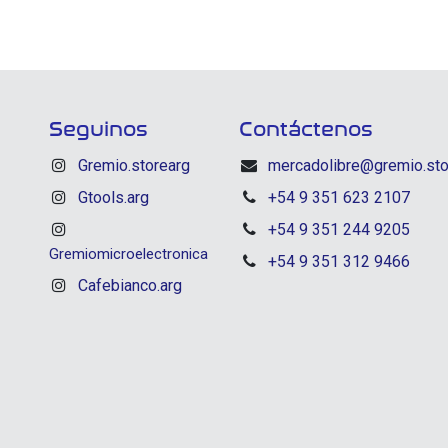
Seguinos
Contáctenos
Gremio.storearg
mercadolibre@gremio.sto
Gtools.arg
+54 9 351 623 2107
+54 9 351 244 9205
Gremiomicroelectronica
+54 9 351 312 9466
Cafebianco.arg