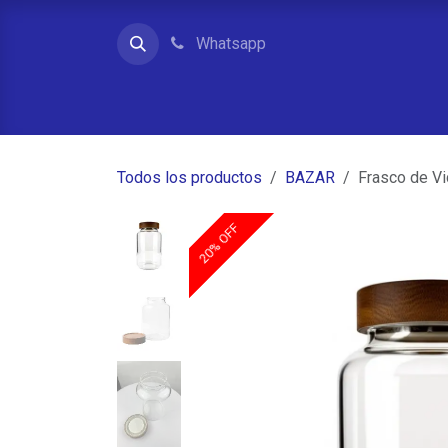
Ir al contenido
Whatsapp
Inicio
Contacto
Quienes somos
Tienda
Todos los productos
BAZAR
Frasco de Vi
20% OFF
20% OFF