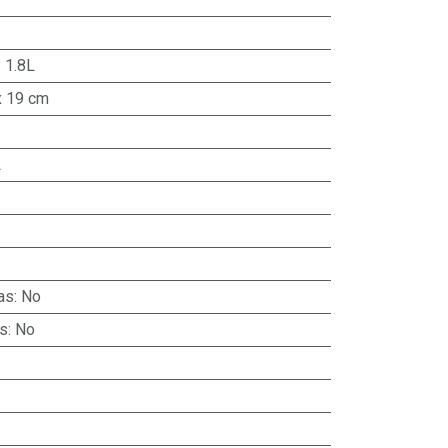
:
1.8L
x 19 cm
L
as
:
No
as
:
No