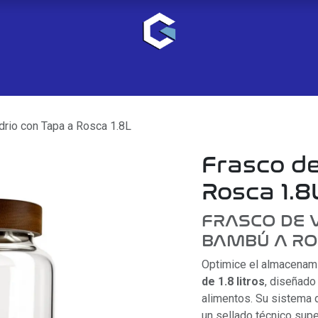
drio con Tapa a Rosca 1.8L
Frasco de
Rosca 1.8
FRASCO DE V
BAMBÚ A R
Optimice el almacenam
de 1.8 litros
, diseñado
alimentos. Su sistema 
un sellado técnico supe