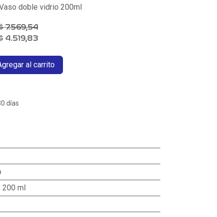
aso doble vidrio 200ml
$
7.569,54
$
4.519,83
gregar al carrito
30 días
o
:
200 ml