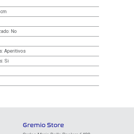
 cm
zado
:
No
s
:
Aperitivos
as
:
Si
Gremio Store