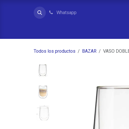
Ir al contenido
Whatsapp
Inicio
Contacto
Quienes somos
Tienda
Todos los productos
BAZAR
VASO DOBLE