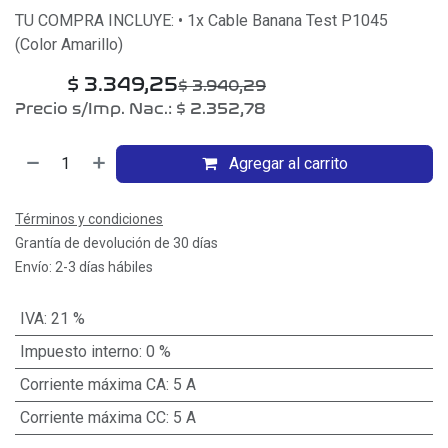
TU COMPRA INCLUYE: • 1x Cable Banana Test P1045
(Color Amarillo)
$
3.349,25
$
3.940,29
Precio s/Imp. Nac.:
$
2.352,78
Agregar al carrito
Términos y condiciones
Grantía de devolución de 30 días
Envío: 2-3 días hábiles
IVA
:
21 %
Impuesto interno
:
0 %
Corriente máxima CA
:
5 A
Corriente máxima CC
:
5 A