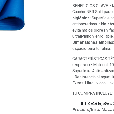
BENEFICIOS CLAVE: •
Caucho NBR Soft para u
higiénica:
Superficie a
antibacteriana. •
No ab
evita malos olores y fac
ultraliviano y enrollable
Dimensiones amplias
espacio para tu rutina.
CARACTERÍSTICAS TÉCN
(espesor) • Material: 1
Superficie: Antideslizan
• Resistencia al agua:
Extras: Ultra liviana, La
TU COMPRA INCLUYE: •
$
17.236,36
$
Precio s/Imp. Nac.: