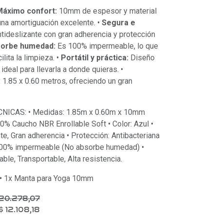
Máximo confort:
10mm de espesor y material
na amortiguación excelente. •
Segura e
ntideslizante con gran adherencia y protección
sorbe humedad:
Es 100% impermeable, lo que
ilita la limpieza. •
Portátil y práctica:
Diseño
, ideal para llevarla a donde quieras. •
:
1.85 x 0.60 metros, ofreciendo un gran
ICAS: • Medidas: 1.85m x 0.60m x 10mm
00% Caucho NBR Enrollable Soft • Color: Azul •
te, Gran adherencia • Protección: Antibacteriana
 100% impermeable (No absorbe humedad) •
vable, Transportable, Alta resistencia.
 1x Manta para Yoga 10mm
20.278,07
$
12.108,18