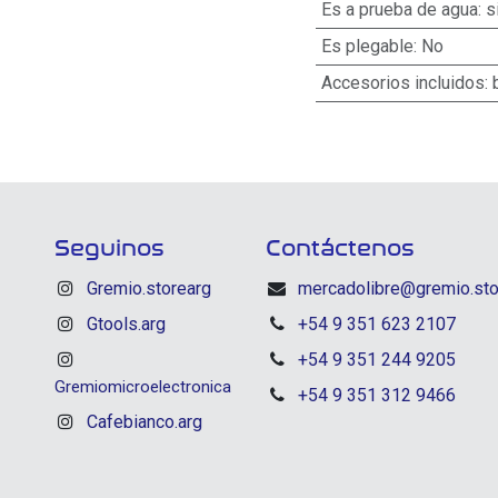
Es a prueba de agua
:
s
Es plegable
:
No
Accesorios incluidos
:
Seguinos
Contáctenos
Gremio.storearg
mercadolibre@gremio.sto
Gtools.arg
+54 9 351 623 2107
+54 9 351 244 9205
Gremiomicroelectronica
+54 9 351 312 9466
Cafebianco.arg