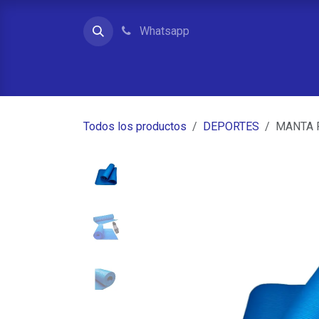
Ir al contenido
Whatsapp
Inicio
Contacto
Quienes somos
Tienda
Todos los productos
DEPORTES
MANTA 