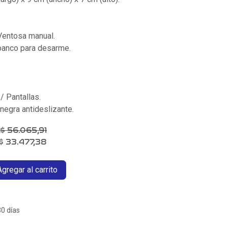
 Ventosa manual.
 banco para desarme.
/ Pantallas.
negra antideslizante.
$
56.065,91
$
33.477,38
gregar al carrito
30 días