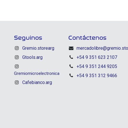
Seguinos
Contáctenos
Gremio.storearg
mercadolibre@gremio.sto
Gtools.arg
+54 9 351 623 2107
+54 9 351 244 9205
Gremiomicroelectronica
+54 9 351 312 9466
Cafebianco.arg