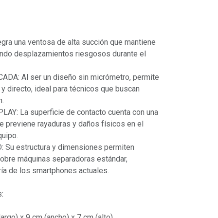
ra una ventosa de alta succión que mantiene
itando desplazamientos riesgosos durante el
A: Al ser un diseño sin micrómetro, permite
 y directo, ideal para técnicos que buscan
n.
Y: La superficie de contacto cuenta con una
e previene rayaduras y daños físicos en el
quipo.
Su estructura y dimensiones permiten
 sobre máquinas separadoras estándar,
ía de los smartphones actuales.
s:
argo) x 9 cm (ancho) x 7 cm (alto).