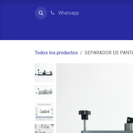
Ir al contenido
Whatsapp
Inicio
Contacto
Quienes somos
Tienda
Todos los productos
SEPARADOR DE PANT