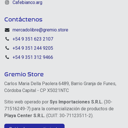
Cafebianco.arg
Contáctenos
mercadolibre@gremio.store
+54 9 351 623 2107
+54 9 351 244 9205
+54 9 351 312 9466
Gremio Store
Carlos Maria Della Paolera 6489, Barrio Granja de Funes,
Córdoba Capital - CP X5021NTC
Sitio web operado por
Sys Importaciones S.R.L.
(30-
71516249-7) para la comercialización de productos de
Playa Center S.R.L.
(CUIT: 30-71123511-2).