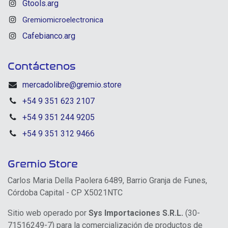
Gtools.arg
Gremiomicroelectronica
Cafebianco.arg
Contáctenos
mercadolibre@gremio.store
+54 9 351 623 2107
+54 9 351 244 9205
+54 9 351 312 9466
Gremio Store
Carlos Maria Della Paolera 6489, Barrio Granja de Funes,
Córdoba Capital - CP X5021NTC
Sitio web operado por
Sys Importaciones S.R.L.
(30-
71516249-7) para la comercialización de productos de