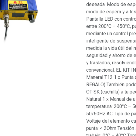
deseada. Modo de espera
modo de espera y a los
Pantalla LED con contro
entre 200°C – 450°C, p
mediante un control pre
inteligente de suspens
medida la vida útil del
seguridad y ahorro de en
y traslados, resolviendo
convencional. EL KIT I
Maneral T12 1 x Punta
REGALO) También podes 
OT-SK (cuchilla) a tu p
Natural 1 x Manual de
temperatura: 200°C – 5
50/60Hz AC Tipo de pan
Voltaje del elemento ca
punta: < 2Ohm Tensión a
trabajo: 0°C – 40°C Te