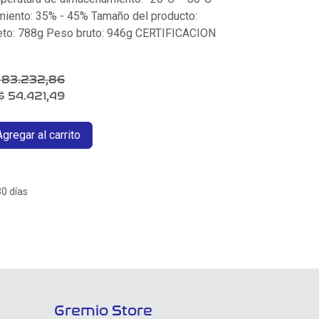
ento: 35% - 45% Tamaño del producto:
o: 788g Peso bruto: 946g CERTIFICACION
$
83.232,86
$
54.421,49
gregar al carrito
30 días
Gremio Store