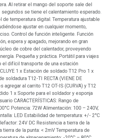
. Al retirar el mango del soporte sale del
 segundos se tiene el calentamiento esperado.
l de temperatura digital. Temperatura ajustable
udiéndose ajustar en cualquier momento,
ciso. Control de función inteligente. Función
ión, espera y apagado, mejorando en gran
 núcleo de cobre del calentador, proveyendo
ergía. Pequeña y práctica. Portátil para viajes
 el difícil transporte de una estación
NCLUYE 1 x Estación de soldado T12 Pro 1 x
 de soldadura T12-TI RECTA (VIENE DE
agregar al carrito T12 OT-IS (CURVA) y T12
edido 1 x Soporte para el soldador y esponja
 usuario CARACTERÍSTICAS: Rango de
00°C Potencia: 72W Alimentación: 100 – 240V,
talla: LED Estabilidad de temperatura: +/- 2°C
lefactor: 24V DC Resistencia a tierra de la
 tierra de la punta: < 2mV Temperatura de
mperatura de almacenamiento: -20°C – 80°C