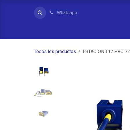
Ir al contenido
Whatsapp
Inicio
Contacto
Quienes somos
Tienda
Todos los productos
ESTACION T12 PRO 7