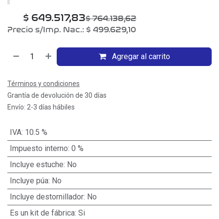
$
649.517,83
$
764.138,62
Precio s/Imp. Nac.:
$
499.629,10
Agregar al carrito
Términos y condiciones
Grantía de devolución de 30 días
Envío: 2-3 días hábiles
IVA
:
10.5 %
Impuesto interno
:
0 %
Incluye estuche
:
No
Incluye púa
:
No
Incluye destornillador
:
No
Es un kit de fábrica
:
Si