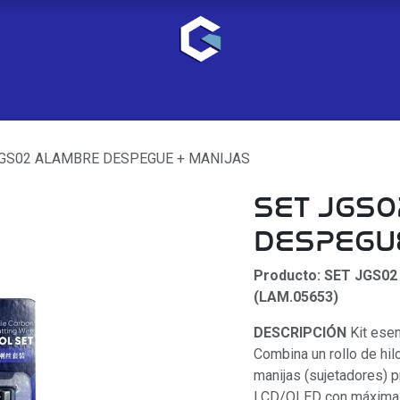
JGS02 ALAMBRE DESPEGUE + MANIJAS
SET JGS
DESPEGU
Producto: SET JGS0
(LAM.05653)
DESCRIPCIÓN
Kit esen
Combina un rollo de hil
manijas (sujetadores) 
LCD/OLED con máxima p