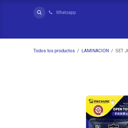
Ir al contenido
Whatsapp
Inicio
Contacto
Quienes somos
Tienda
Todos los productos
LAMINACION
SET 