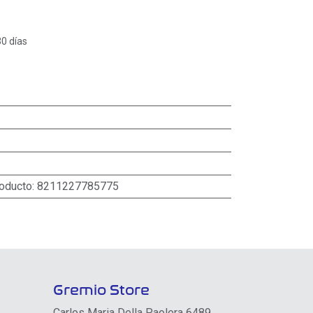
30 días
roducto
:
8211227785775
Gremio Store
Carlos Maria Della Paolera 6489,