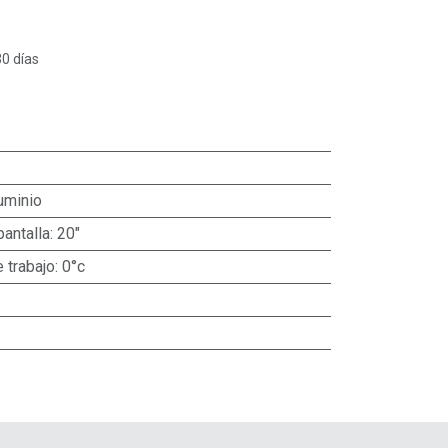
30 días
uminio
antalla
:
20"
 trabajo
:
0°c