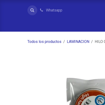
Ir al contenido
Whatsapp
Inicio
Contacto
Quienes somos
Tienda
Todos los productos
LAMINACION
HILO 