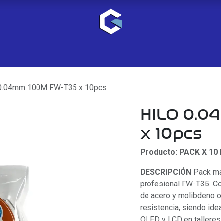
0.04mm 100M FW-T35 x 10pcs
HILO 0.
x 10pcs
Producto: PACK X 10
DESCRIPCIÓN
Pack ma
profesional FW-T35. Co
de acero y molibdeno of
resistencia, siendo idea
OLED y LCD en talleres 