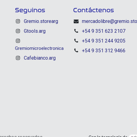
Seguinos
Contáctenos
Gremio.storearg
mercadolibre@gremio.sto
Gtools.arg
+54 9 351 623 2107
+54 9 351 244 9205
Gremiomicroelectronica
+54 9 351 312 9466
Cafebianco.arg