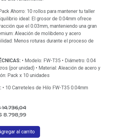
Pack Ahorro: 10 rollos para mantener tu taller
quilibrio ideal: El grosor de 0.04mm ofrece
 tracción que el 0.03mm, manteniendo una gran
remium: Aleación de molibdeno y acero
abilidad: Menos roturas durante el proceso de
ÉCNICAS:
• Modelo: FW-T35 • Diámetro: 0.04
os (por unidad) • Material: Aleación de acero y
ón: Pack x 10 unidades
:
• 10 Carreteles de Hilo FW-T35 0.04mm
$
14.736,04
$
8.798,99
gregar al carrito