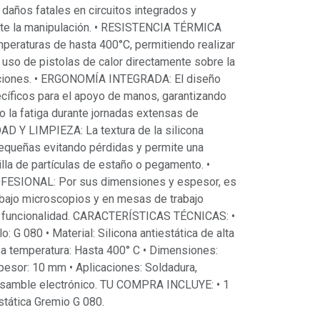
daños fatales en circuitos integrados y
te la manipulación. • RESISTENCIA TÉRMICA
eraturas de hasta 400°C, permitiendo realizar
 uso de pistolas de calor directamente sobre la
aciones. • ERGONOMÍA INTEGRADA: El diseño
ecíficos para el apoyo de manos, garantizando
 la fatiga durante jornadas extensas de
AD Y LIMPIEZA: La textura de la silicona
pequeñas evitando pérdidas y permite una
lla de partículas de estaño o pegamento. •
SIONAL: Por sus dimensiones y espesor, es
a bajo microscopios y en mesas de trabajo
ar funcionalidad. CARACTERÍSTICAS TÉCNICAS: •
 G 080 • Material: Silicona antiestática de alta
 a temperatura: Hasta 400° C • Dimensiones:
esor: 10 mm • Aplicaciones: Soldadura,
nsamble electrónico. TU COMPRA INCLUYE: • 1
stática Gremio G 080.