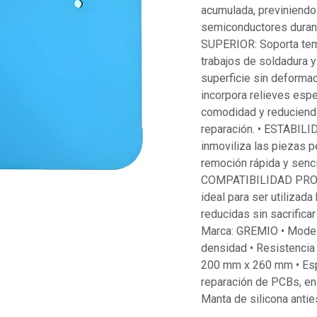
acumulada, previniendo 
semiconductores duran
SUPERIOR: Soporta temp
trabajos de soldadura y
superficie sin deform
incorpora relieves esp
comodidad y reduciendo
reparación. • ESTABILID
inmoviliza las piezas 
remoción rápida y senci
COMPATIBILIDAD PROFE
ideal para ser utilizad
reducidas sin sacrific
Marca: GREMIO • Modelo:
densidad • Resistencia
200 mm x 260 mm • Esp
reparación de PCBs, e
Manta de silicona antie