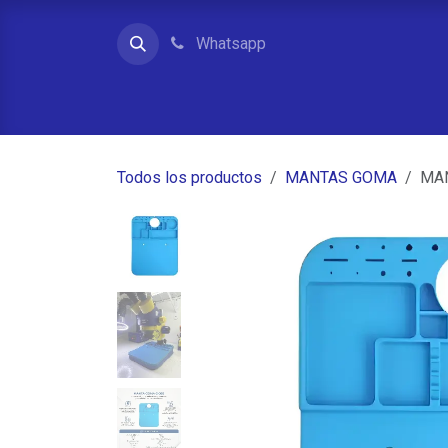
Ir al contenido
Whatsapp
Inicio
Contacto
Quienes somos
Tienda
Todos los productos
MANTAS GOMA
MAN