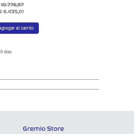
$
10.776,97
$
6.435,01
gregar al carrito
30 días
Gremio Store