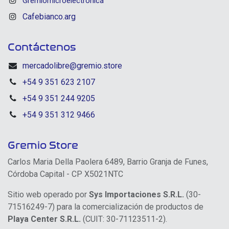
Gremiomicroelectronica
Cafebianco.arg
Contáctenos
mercadolibre@gremio.store
+54 9 351 623 2107
+54 9 351 244 9205
+54 9 351 312 9466
Gremio Store
Carlos Maria Della Paolera 6489, Barrio Granja de Funes,
Córdoba Capital - CP X5021NTC
Sitio web operado por
Sys Importaciones S.R.L.
(30-
71516249-7) para la comercialización de productos de
Playa Center S.R.L.
(CUIT: 30-71123511-2).