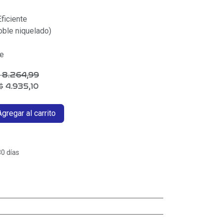
ficiente
oble niquelado)
te
$
8.264,99
$
4.935,10
gregar al carrito
30 días