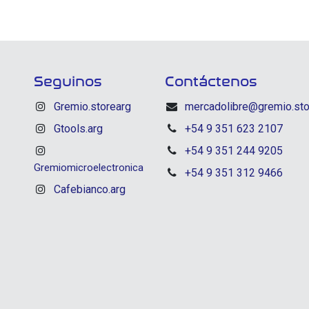
Seguinos
Contáctenos
Gremio.storearg
mercadolibre@gremio.sto
Gtools.arg
+54 9 351 623 2107
+54 9 351 244 9205
Gremiomicroelectronica
+54 9 351 312 9466
Cafebianco.arg