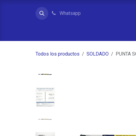
Ir al contenido
Whatsapp
Inicio
Contacto
Quienes somos
Tienda
Todos los productos
SOLDADO
PUNTA S