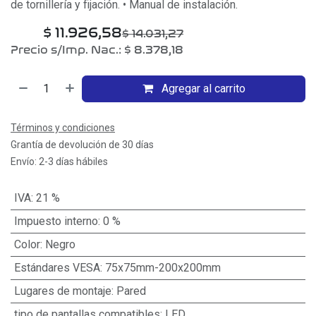
de tornillería y fijación. • Manual de instalación.
$
11.926,58
$
14.031,27
Precio s/Imp. Nac.:
$
8.378,18
Agregar al carrito
Términos y condiciones
Grantía de devolución de 30 días
Envío: 2-3 días hábiles
IVA
:
21 %
Impuesto interno
:
0 %
Color
:
Negro
Estándares VESA
:
75x75mm-200x200mm
Lugares de montaje
:
Pared
tipo de pantallas compatibles
:
LED