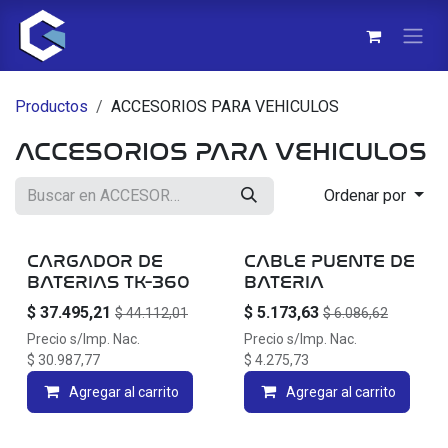
Ir al contenido
Productos
ACCESORIOS PARA VEHICULOS
ACCESORIOS PARA VEHICULOS
Ordenar por
20% OFF
CARGADOR DE
CABLE PUENTE DE
BATERIAS TK-360
BATERIA
$
37.495,21
$
5.173,63
$
44.112,01
$
6.086,62
Precio s/Imp. Nac.
Precio s/Imp. Nac.
$
30.987,77
$
4.275,73
Agregar al carrito
Agregar al carrito