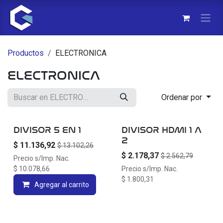
Ir al contenido
Productos
ELECTRONICA
ELECTRONICA
Ordenar por
DIVISOR 5 EN 1
DIVISOR HDMI 1 A
2
$
11.136,92
$
13.102,26
$
2.178,37
$
2.562,79
Precio s/Imp. Nac.
$
10.078,66
Precio s/Imp. Nac.
$
1.800,31
Agregar al carrito