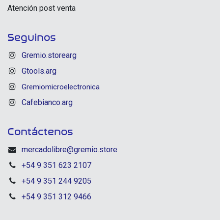
Atención post venta
Seguinos
Gremio.storearg
Gtools.arg
Gremiomicroelectronica
Cafebianco.arg
Contáctenos
mercadolibre@gremio.store
+54 9 351 623 2107
+54 9 351 244 9205
+54 9 351 312 9466