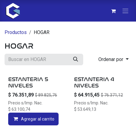
Ir al contenido
Productos
HOGAR
HOGAR
Ordenar por
20% OFF
20% OFF
ESTANTERIA 5
ESTANTERIA 4
NIVELES
NIVELES
$
76.351,89
$
64.915,45
$
89.825,76
$
76.371,12
Precio s/Imp. Nac.
Precio s/Imp. Nac.
$
63.100,74
$
53.649,13
Agregar al carrito