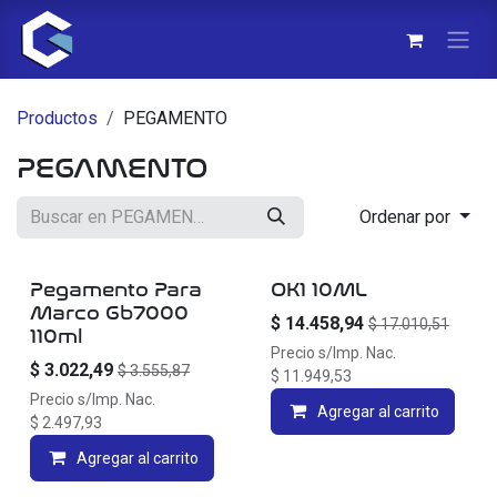
Ir al contenido
Productos
PEGAMENTO
PEGAMENTO
Ordenar por
Pegamento Para
OK1 10ML
Marco Gb7000
$
14.458,94
$
17.010,51
110ml
Precio s/Imp. Nac.
$
3.022,49
$
3.555,87
$
11.949,53
Precio s/Imp. Nac.
Agregar al carrito
$
2.497,93
Agregar al carrito