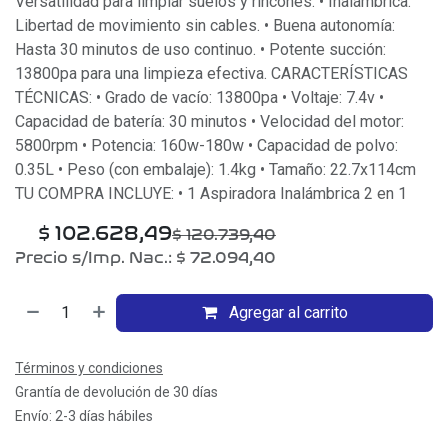
Versatilidad para limpiar suelos y rincones. • Inalámbrica:
Libertad de movimiento sin cables. • Buena autonomía:
Hasta 30 minutos de uso continuo. • Potente succión:
13800pa para una limpieza efectiva. CARACTERÍSTICAS
TÉCNICAS: • Grado de vacío: 13800pa • Voltaje: 7.4v •
Capacidad de batería: 30 minutos • Velocidad del motor:
5800rpm • Potencia: 160w-180w • Capacidad de polvo:
0.35L • Peso (con embalaje): 1.4kg • Tamaño: 22.7x114cm
TU COMPRA INCLUYE: • 1 Aspiradora Inalámbrica 2 en 1
$
102.628,49
$
120.739,40
Precio s/Imp. Nac.:
$
72.094,40
Agregar al carrito
Términos y condiciones
Grantía de devolución de 30 días
Envío: 2-3 días hábiles